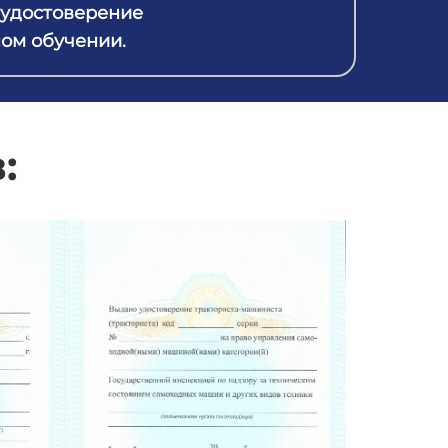
 удостоверение
ном обучении.
: