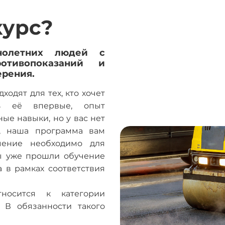
курс?
нолетних людей с
отивопоказаний и
ерения.
одят для тех, кто хочет
ь её впервые, опыт
ые навыки, но у вас нет
, наша программа вам
чение необходимо для
ы уже прошли обучение
а в рамках соответствия
тносится к категории
 В обязанности такого