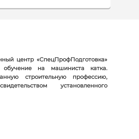
онный центр «СпецПрофПодготовка»
 обучение на машиниста катка.
ванную строительную профессию,
видетельством установленного