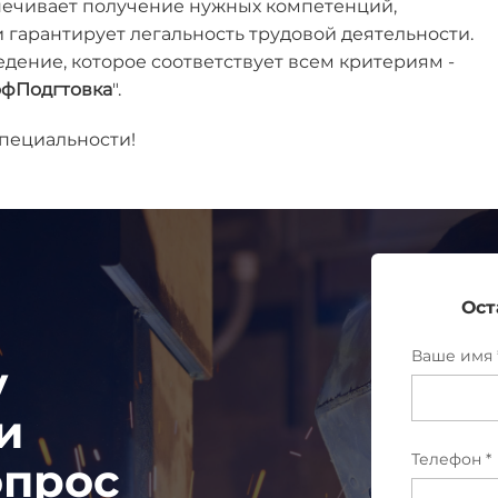
печивает получение нужных компетенций,
гарантирует легальность трудовой деятельности.
дение, которое соответствует всем критериям -
офПодгтовка
".
специальности!
Ост
Ваше имя 
у
и
Телефон *
опрос