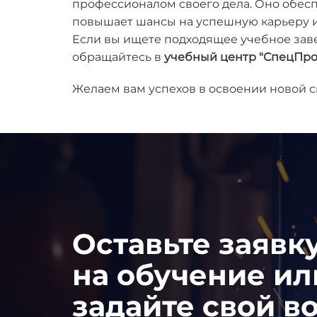
профессионалом своего дела. Оно обес
повышает шансы на успешную карьеру и 
Если вы ищете подходящее учебное заве
обращайтесь в
учебный центр "СпецПр
Желаем вам успехов в освоении новой 
Оставьте заявк
на обучение ил
задайте свой в